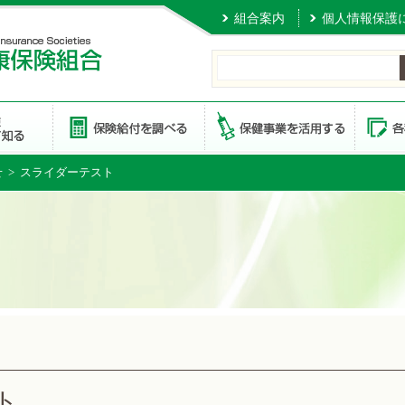
組合案内
個人情報保護
せ
> スライダーテスト
ト